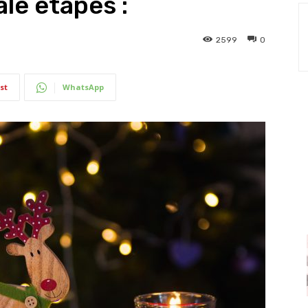
le étapes :
2599
0
st
WhatsApp