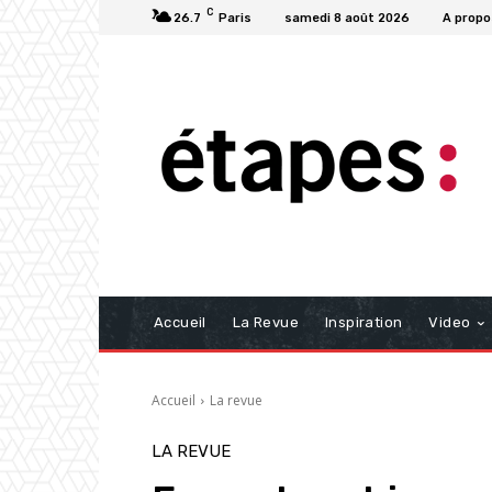
C
26.7
Paris
samedi 8 août 2026
A propo
Accueil
La Revue
Inspiration
Video
Accueil
La revue
LA REVUE