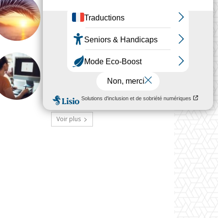
GLOBAL
Le regard du designer ne
prend jamais de vacances
ANALYSE
Pourquoi le travail du
designer est devenu
invisible
Voir plus