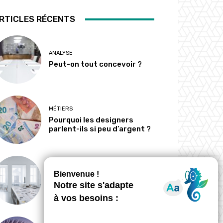
RTICLES RÉCENTS
ANALYSE
Peut-on tout concevoir ?
MÉTIERS
Pourquoi les designers
parlent-ils si peu d’argent ?
MÉTIERS
Le designer passe-t-il
désormais plus de temps à
dire non qu’à créer ?