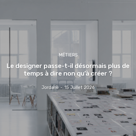
MÉTIERS
Le designer passe-t-il désormais plus de
temps à dire non qu’à créer ?
Jordane
-
15 Juillet 2026