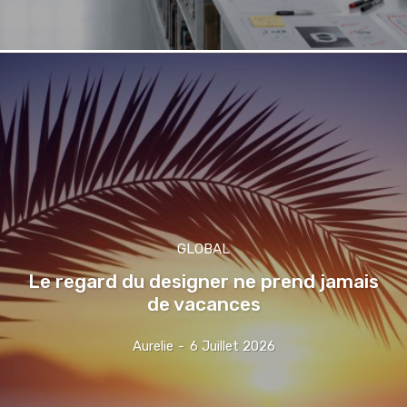
GLOBAL
Le regard du designer ne prend jamais
de vacances
Aurelie
-
6 Juillet 2026