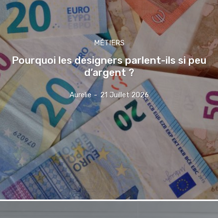
MÉTIERS
Pourquoi les designers parlent-ils si peu
d’argent ?
Aurelie
-
21 Juillet 2026