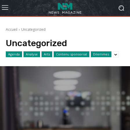
Accueil
Uncategorized
Uncategorized
Agenda
Analyse
Arts
Contenu sponsorisé
Dilemmes