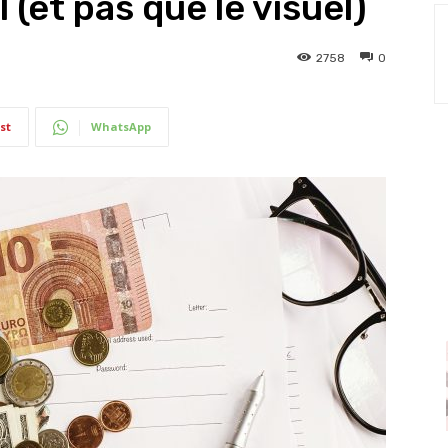
 (et pas que le visuel)
2758
0
st
WhatsApp