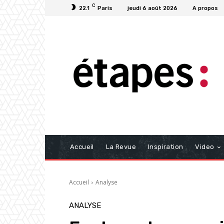
C
22.1
Paris
jeudi 6 août 2026
A propos
Accueil
La Revue
Inspiration
Video
Accueil
Analyse
ANALYSE