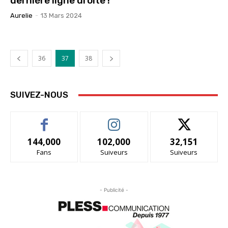
dernière ligne droite !
Aurelie
-
13 Mars 2024
36
37
38
SUIVEZ-NOUS
144,000
102,000
32,151
Fans
Suiveurs
Suiveurs
- Publicité -