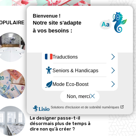
OPULAIRE
ANALYSE
Peut-on tout concevoir ?
MÉTIERS
Pourquoi les designers
parlent-ils si peu d’argent ?
MÉTIERS
Le designer passe-t-il
désormais plus de temps à
dire non qu’à créer ?