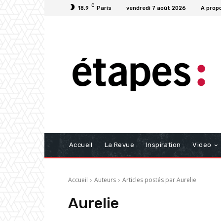
C
18.9
Paris
vendredi 7 août 2026
A prop
Accueil
La Revue
Inspiration
Video
Accueil
Auteurs
Articles postés par Aurelie
Aurelie