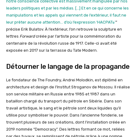
notre conscience collective est massivement manipulée par nos
leaders politiques et par les médias. […] Et en ce qui concerne les
manipulations et les appels qui viennent de l’extérieur, il faut ne
leur prêter aucune attention… d’où l’expression ‘НACPATь’
”
précise Erik Bulatov. À l’extérieur, l’on retrouve la sculpture en
lettres
Forward
créée par l’artiste pour la commémoration du
centenaire de la révolution russe de 1917. Celle-ci avait été
exposée en 2017 sur la terrasse du Tate Modern.
Détourner le langage de la propagande
Le fondateur de The Foundry, Andrei Molodkin, est diplômé en
architecture et design de l’Institut Stroganov de Moscou. Il réalise
son service militaire en Russie entre 1985 et 1987 dans un
bataillon chargé du transport du pétrole en Sibérie. Dans son
travail artistique, le sang et le pétrole sont deux liquides qu’il
utilise pour symboliser le pouvoir. Dans l’ancienne fonderie, se
trouvent plusieurs de ses créations, dont l’installation créée en
2019 nommée “Democracy”. Des lettres formant ce mot, reliées
par des tuyaux, se remplissent de pétrole grâce à une pompe.