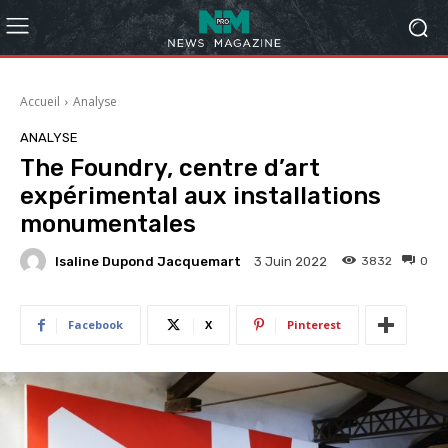
Accueil
Analyse
ANALYSE
The Foundry, centre d’art
expérimental aux installations
monumentales
Isaline Dupond Jacquemart
3832
0
3 Juin 2022
Facebook
X
Pinterest