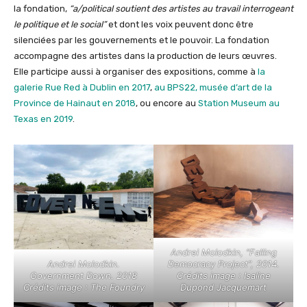
la fondation,
“a/political soutient des artistes au travail interrogeant
le politique et le social”
et dont les voix peuvent donc être
silenciées par les gouvernements et le pouvoir. La fondation
accompagne des artistes dans la production de leurs œuvres.
Elle participe aussi à organiser des expositions, comme à
la
galerie Rue Red à Dublin en 2017
,
au BPS22, musée d’art de la
Province de Hainaut en 2018
, ou encore au
Station Museum au
Texas en 2019
.
Andrei Molodkin, “Falling
Andrei Molodkin.
Democracy Project”, 2014.
Government Down. 2018
Crédits image : Isaline
Crédits image : The Foundry
Dupond Jacquemart