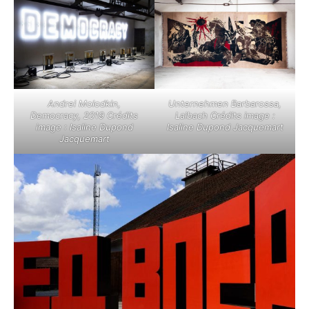
Andrei Molodkin,
Unternehmen Barbarossa,
Democracy, 2019 Crédits
Laibach Crédits image :
image : Isaline Dupond
Isaline Dupond Jacquemart
Jacquemart