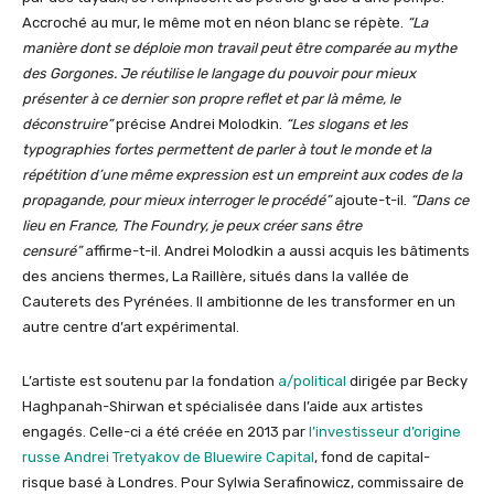
Accroché au mur, le même mot en néon blanc se répète.
“La
manière dont se déploie mon travail peut être comparée au mythe
des Gorgones. Je réutilise le langage du pouvoir pour mieux
présenter à ce dernier son propre reflet et par là même, le
déconstruire”
précise Andrei Molodkin.
“Les slogans et les
typographies fortes permettent de parler à tout le monde et la
répétition d’une même expression est un empreint aux codes de la
propagande, pour mieux interroger le procédé”
ajoute-t-il.
“Dans ce
lieu en France, The Foundry, je peux créer sans être
censuré”
affirme-t-il. Andrei Molodkin a aussi acquis les bâtiments
des anciens thermes, La Raillère, situés dans la vallée de
Cauterets des Pyrénées. Il ambitionne de les transformer en un
autre centre d’art expérimental.
L’artiste est soutenu par la fondation
a/political
dirigée par Becky
Haghpanah-Shirwan et spécialisée dans l’aide aux artistes
engagés. Celle-ci a été créée en 2013 par
l’investisseur d’origine
russe Andrei Tretyakov de Bluewire Capital
, fond de capital-
risque basé à Londres. Pour Sylwia Serafinowicz, commissaire de