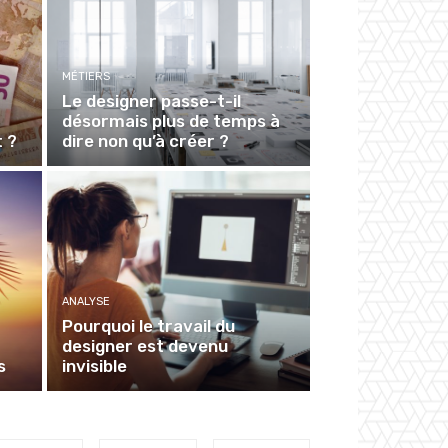
MÉTIERS
Le designer passe-t-il
désormais plus de temps à
t ?
dire non qu’à créer ?
ANALYSE
Pourquoi le travail du
designer est devenu
s
invisible