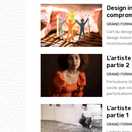
Design in
comprom
GRAND FORM
L’art du design
design inclusif pour tous Dans un mond
incontournable
L’artist
partie 2
GRAND FORM
Perturbons Gilbert Coqalane(2) est l’un de ces artistes qui s’affranchit
coûte que coût
perturbationist
L’artist
partie 1
GRAND FORM
L’artiste invi