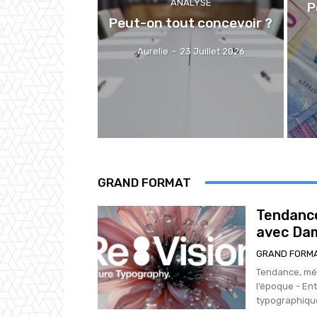
ANALYSE
P
Peut-on tout concevoir ?
Aurelie
-
23 Juillet 2026
GRAND FORMAT
Tendance
avec Dam
GRAND FORM
Tendance, mém
l’époque - Ent
typographiqu