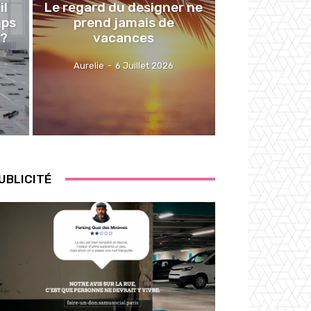
il
Le regard du designer ne
mps
prend jamais de
 ?
vacances
Aurelie
-
6 Juillet 2026
UBLICITÉ