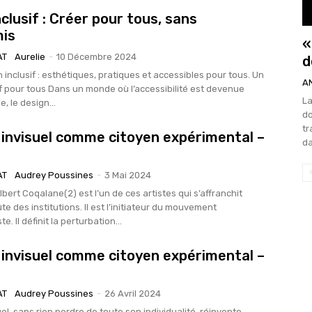
clusif : Créer pour tous, sans
is
«
AT
Aurelie
-
10 Décembre 2024
d
 inclusif : esthétiques, pratiques et accessibles pour tous. Un
A
e où l’accessibilité est devenue
La
, le design...
do
tr
e invisuel comme citoyen expérimental –
da
AT
Audrey Poussines
-
3 Mai 2024
e des institutions. Il est l’initiateur du mouvement
e. Il définit la perturbation...
e invisuel comme citoyen expérimental –
AT
Audrey Poussines
-
26 Avril 2024
suel, sans rien perdre de toute son individualité, réinvente