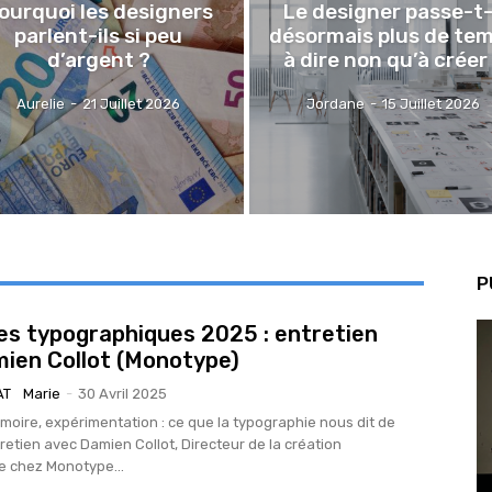
ourquoi les designers
Le designer passe-t-
parlent-ils si peu
désormais plus de te
d’argent ?
à dire non qu’à créer
Aurelie
-
21 Juillet 2026
Jordane
-
15 Juillet 2026
P
s typographiques 2025 : entretien
ien Collot (Monotype)
AT
Marie
-
30 Avril 2025
oire, expérimentation : ce que la typographie nous dit de
retien avec Damien Collot, Directeur de la création
e chez Monotype...