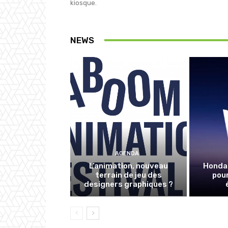
kiosque.
NEWS
AGENDA
L’animation, nouveau
Honda 
terrain de jeu des
pour
designers graphiques ?