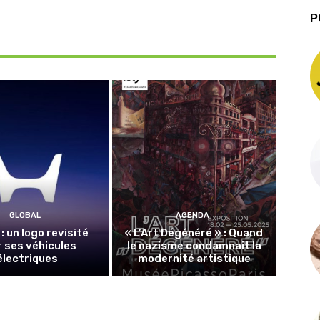
P
GLOBAL
AGENDA
: un logo revisité
« L’Art Dégénéré » : Quand
 ses véhicules
le nazisme condamnait la
électriques
modernité artistique