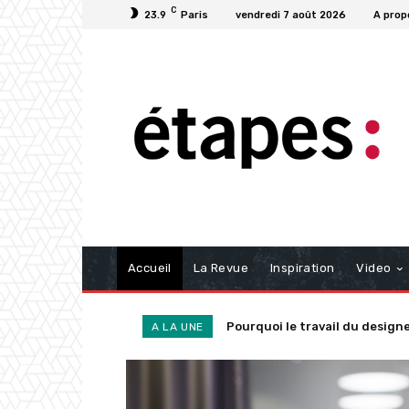
C
23.9
Paris
vendredi 7 août 2026
A prop
Accueil
La Revue
Inspiration
Video
Pourquoi le travail du designer e
Peut-on tout concevoir ?
A LA UNE